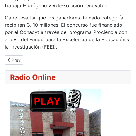
trabajo Hidrógeno verde-solución renovable.
Cabe resaltar que los ganadores de cada categoría
recibirán G. 10 millones. El concurso fue financiado
por el Conacyt a través del programa Prociencia con
apoyo del Fondo para la Excelencia de la Educación y
la Investigación (FEEI).
Previous article: Científicos chinos desarrollan un robot inspirad
Prev
Radio Online