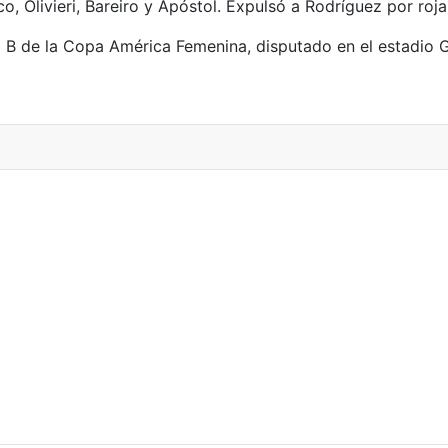
, Olivieri, Bareiro y Apóstol. Expulsó a Rodríguez por roja
po B de la Copa América Femenina, disputado en el estadio 
s Panamericanos Junior