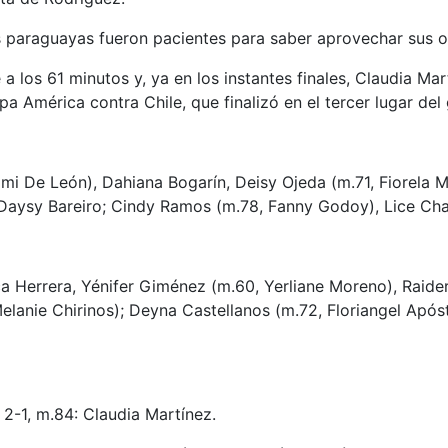
as paraguayas fueron pacientes para saber aprovechar sus 
los 61 minutos y, ya en los instantes finales, Claudia Mart
pa América contra Chile, que finalizó en el tercer lugar del
mi De León), Dahiana Bogarín, Deisy Ojeda (m.71, Fiorela M
 Daysy Bareiro; Cindy Ramos (m.78, Fanny Godoy), Lice Ch
ca Herrera, Yénifer Giménez (m.60, Yerliane Moreno), Raid
lanie Chirinos); Deyna Castellanos (m.72, Floriangel Apóst
 2-1, m.84: Claudia Martínez.