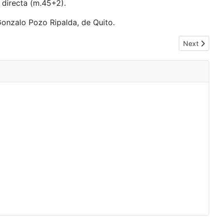
 directa (m.45+2).
Gonzalo Pozo Ripalda, de Quito.
Next articl
Next