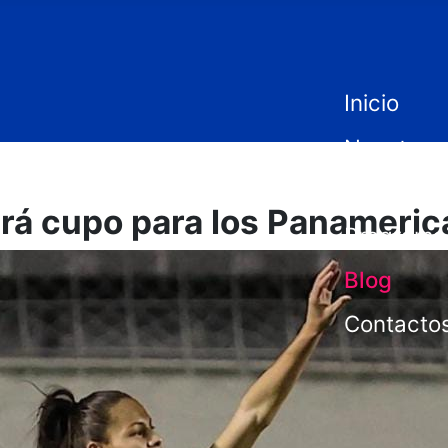
Inicio
Nosotros
Historia
rá cupo para los Panameri
Programa
Blog
Contacto