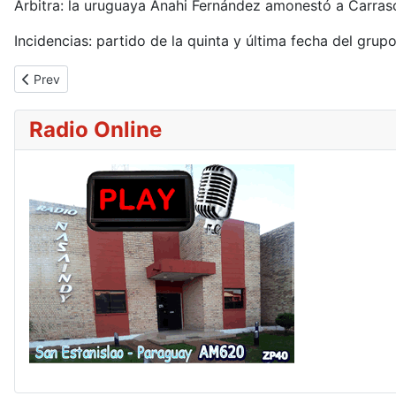
Árbitra: la uruguaya Anahi Fernández amonestó a Carrasco
Incidencias: partido de la quinta y última fecha del gru
Previous article: El Team Paraguay suma un nuevo bronce en lo
Prev
Radio Online