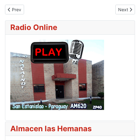
Previous article: La inflación interanual a mayo es de 3,6% y el s
Next articl
Prev
Next
Radio Online
Almacen las Hemanas