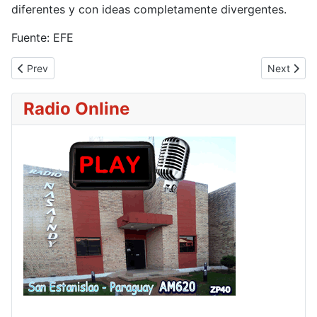
diferentes y con ideas completamente divergentes.
Fuente: EFE
Previous article: León XIV recibe los buenos deseos del mundo 
Next artic
Prev
Next
Radio Online